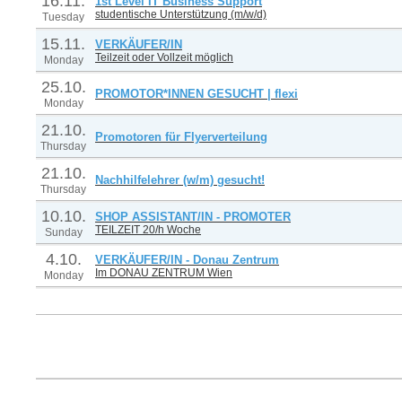
16.11.
1st Level IT Business Support
studentische Unterstützung (m/w/d)
Tuesday
15.11.
VERKÄUFER/IN
Teilzeit oder Vollzeit möglich
Monday
25.10.
PROMOTOR*INNEN GESUCHT | flexi
Monday
21.10.
Promotoren für Flyerverteilung
Thursday
21.10.
Nachhilfelehrer (w/m) gesucht!
Thursday
10.10.
SHOP ASSISTANT/IN - PROMOTER
TEILZEIT 20/h Woche
Sunday
4.10.
VERKÄUFER/IN - Donau Zentrum
Im DONAU ZENTRUM Wien
Monday