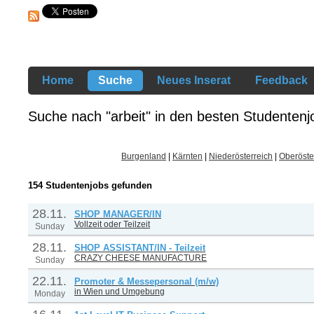
Home
Suche
Neues Inserat
Feedback
Suche nach "arbeit" in den besten Studentenj
Burgenland
|
Kärnten
|
Niederösterreich
|
Oberöste
154 Studentenjobs gefunden
28.11.
SHOP MANAGER/IN
Vollzeit oder Teilzeit
Sunday
28.11.
SHOP ASSISTANT/IN - Teilzeit
CRAZY CHEESE MANUFACTURE
Sunday
22.11.
Promoter & Messepersonal (m/w)
in Wien und Umgebung
Monday