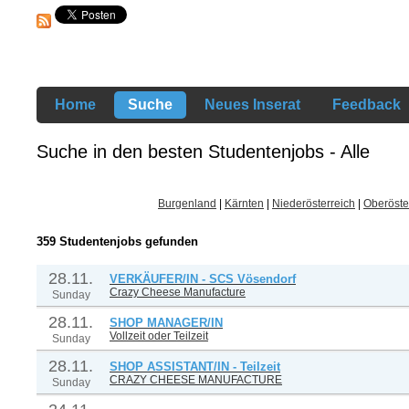
Home
Suche
Neues Inserat
Feedback
Suche in den besten Studentenjobs - Alle
Burgenland
|
Kärnten
|
Niederösterreich
|
Oberöste
359 Studentenjobs gefunden
28.11.
VERKÄUFER/IN - SCS Vösendorf
Crazy Cheese Manufacture
Sunday
28.11.
SHOP MANAGER/IN
Vollzeit oder Teilzeit
Sunday
28.11.
SHOP ASSISTANT/IN - Teilzeit
CRAZY CHEESE MANUFACTURE
Sunday