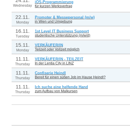
24.11.
iOS-Programmierung
Wednesday
für kurzen Werksvertrag
22.11.
Promoter & Messepersonal (m/w)
in Wien und Umgebung
Monday
16.11.
1st Level IT Business Support
studentische Unterstützung (m/w/d)
Tuesday
15.11.
VERKÄUFER/IN
Teilzeit oder Vollzeit möglich
Monday
11.11.
VERKÄUFER/IN - TEILZEIT
In der Lentia City in LINZ
Thursday
11.11.
Confiserie Heindl
Bereit für einen süßen Job im Hause Heindl?
Thursday
11.11.
Ich suche eine helfende Hand
zum Aufbau von Malkursen
Thursday