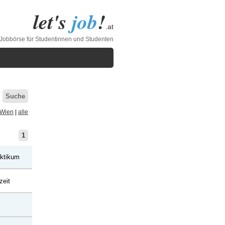
let's
job
!
.at
 Jobbörse für Studentinnen und Studenten
Suche
Wien
|
alle
1
aktikum
zeit