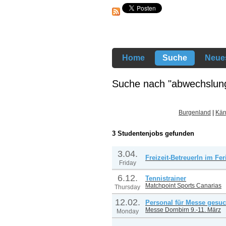
Home
Suche
Neues
Suche nach "abwechslungs
Burgenland
|
Kär
3 Studentenjobs gefunden
3.04.
Freizeit-BetreuerIn im Fer
Friday
6.12.
Tennistrainer
Matchpoint Sports Canarias
Thursday
12.02.
Personal für Messe gesuc
Messe Dornbirn 9.-11. März
Monday