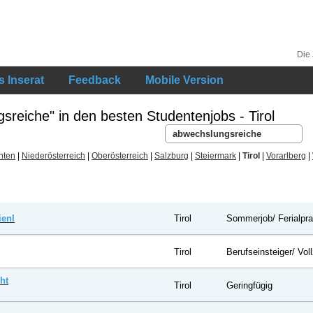
Die
 Inserat
Feedback
Mobile Version
reiche" in den besten Studentenjobs - Tirol
nten
|
Niederösterreich
|
Oberösterreich
|
Salzburg
|
Steiermark
|
Tirol
|
Vorarlberg
|
ienl
Tirol
Sommerjob/ Ferialpr
Tirol
Berufseinsteiger/ Voll
ht
Tirol
Geringfügig