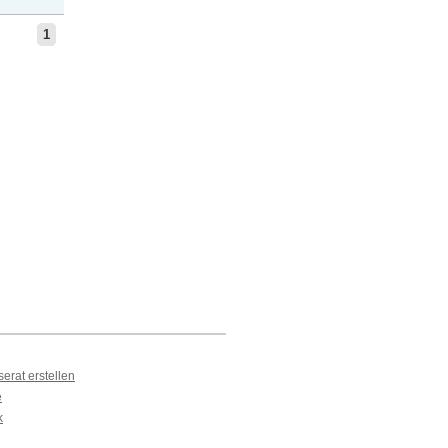
1
erat erstellen
e
k