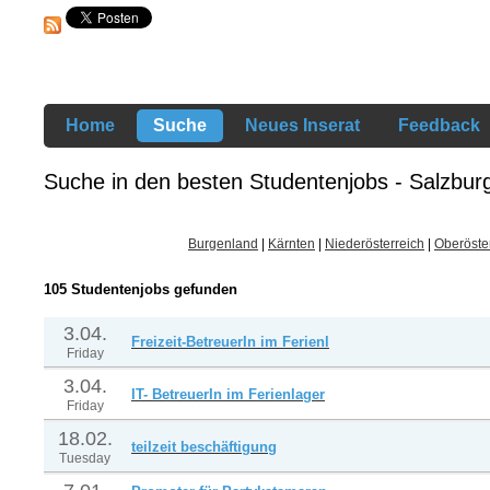
Home
Suche
Neues Inserat
Feedback
Suche in den besten Studentenjobs - Salzbur
Burgenland
|
Kärnten
|
Niederösterreich
|
Oberöste
105 Studentenjobs gefunden
3.04.
Freizeit-BetreuerIn im Ferienl
Friday
3.04.
IT- BetreuerIn im Ferienlager
Friday
18.02.
teilzeit beschäftigung
Tuesday