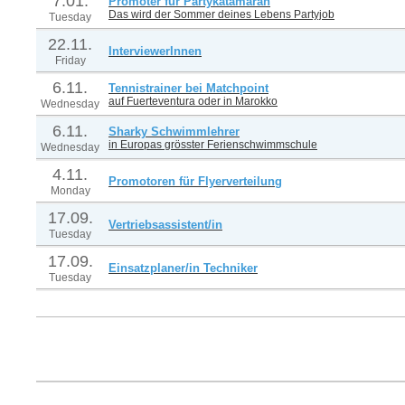
7.01.
Promoter für Partykatamaran
Das wird der Sommer deines Lebens Partyjob
Tuesday
22.11.
InterviewerInnen
Friday
6.11.
Tennistrainer bei Matchpoint
auf Fuerteventura oder in Marokko
Wednesday
6.11.
Sharky Schwimmlehrer
in Europas grösster Ferienschwimmschule
Wednesday
4.11.
Promotoren für Flyerverteilung
Monday
17.09.
Vertriebsassistent/in
Tuesday
17.09.
Einsatzplaner/in Techniker
Tuesday