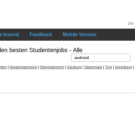
Die
 Inserat
Feedback
Mobile Version
den besten Studentenjobs - Alle
nten
|
Niederösterreich
|
Oberösterreich
|
Salzburg
|
Steiermark
|
Tirol
|
Vorarlberg
|