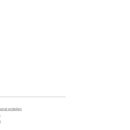
erat erstellen
e
k