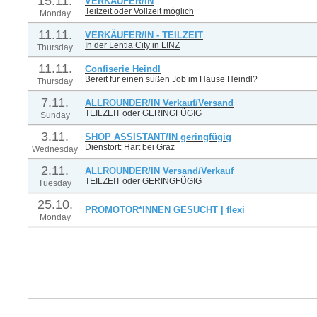
15.11.
VERKÄUFER/IN
Teilzeit oder Vollzeit möglich
Monday
11.11.
VERKÄUFER/IN - TEILZEIT
In der Lentia City in LINZ
Thursday
11.11.
Confiserie Heindl
Bereit für einen süßen Job im Hause Heindl?
Thursday
7.11.
ALLROUNDER/IN Verkauf/Versand
TEILZEIT oder GERINGFÜGIG
Sunday
3.11.
SHOP ASSISTANT/IN geringfügig
Dienstort: Hart bei Graz
Wednesday
2.11.
ALLROUNDER/IN Versand/Verkauf
TEILZEIT oder GERINGFÜGIG
Tuesday
25.10.
PROMOTOR*INNEN GESUCHT | flexi
Monday