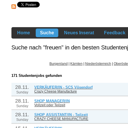
Home
Suche
Neues Inserat
Feedback
Suche nach "freuen" in den besten Studentenj
Burgenland
|
Kärnten
|
Niederösterreich
|
Oberöste
171 Studentenjobs gefunden
28.11.
VERKÄUFER/IN - SCS Vösendorf
Crazy Cheese Manufacture
Sunday
28.11.
SHOP MANAGER/IN
Vollzeit oder Teilzeit
Sunday
28.11.
SHOP ASSISTANT/IN - Teilzeit
CRAZY CHEESE MANUFACTURE
Sunday