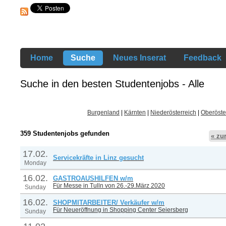
Home
Suche
Neues Inserat
Feedback
Suche in den besten Studentenjobs - Alle
Burgenland
|
Kärnten
|
Niederösterreich
|
Oberöste
359 Studentenjobs gefunden
« zu
17.02.
Servicekräfte in Linz gesucht
Monday
16.02.
GASTROAUSHILFEN w/m
Für Messe in Tulln von 26.-29.März 2020
Sunday
16.02.
SHOPMITARBEITER/ Verkäufer w/m
Für Neueröffnung in Shopping Center Seiersberg
Sunday