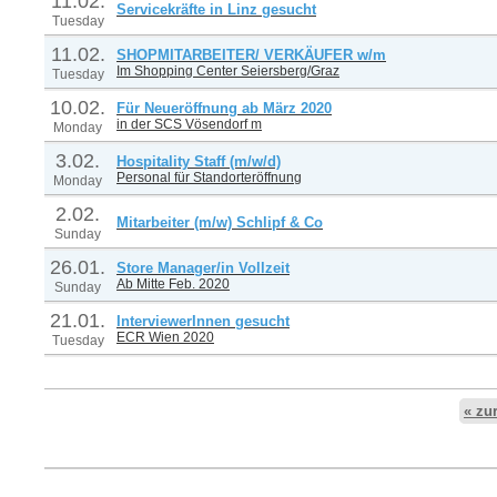
11.02.
Servicekräfte in Linz gesucht
Tuesday
11.02.
SHOPMITARBEITER/ VERKÄUFER w/m
Im Shopping Center Seiersberg/Graz
Tuesday
10.02.
Für Neueröffnung ab März 2020
in der SCS Vösendorf m
Monday
3.02.
Hospitality Staff (m/w/d)
Personal für Standorteröffnung
Monday
2.02.
Mitarbeiter (m/w) Schlipf & Co
Sunday
26.01.
Store Manager/in Vollzeit
Ab Mitte Feb. 2020
Sunday
21.01.
InterviewerInnen gesucht
ECR Wien 2020
Tuesday
« zu