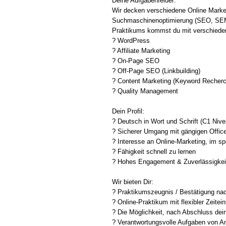
Deine Aufgabenfelder:
Wir decken verschiedene Online Marke
Suchmaschinenoptimierung (SEO, SEM),
Praktikums kommst du mit verschiede
? WordPress
? Affiliate Marketing
? On-Page SEO
? Off-Page SEO (Linkbuilding)
? Content Marketing (Keyword Recherch
? Quality Management
Dein Profil:
? Deutsch in Wort und Schrift (C1 Nive
? Sicherer Umgang mit gängigen Offi
? Interesse an Online-Marketing, im sp
? Fähigkeit schnell zu lernen
? Hohes Engagement & Zuverlässigkei
Wir bieten Dir:
? Praktikumszeugnis / Bestätigung na
? Online-Praktikum mit flexibler Zeitei
? Die Möglichkeit, nach Abschluss dei
? Verantwortungsvolle Aufgaben von A